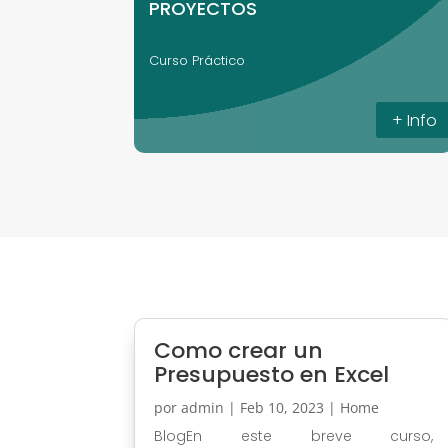
PROYECTOS
Curso Práctico
+ Info
Como crear un
Presupuesto en Excel
por
admin
|
Feb 10, 2023
|
Home
BlogEn este breve curso,