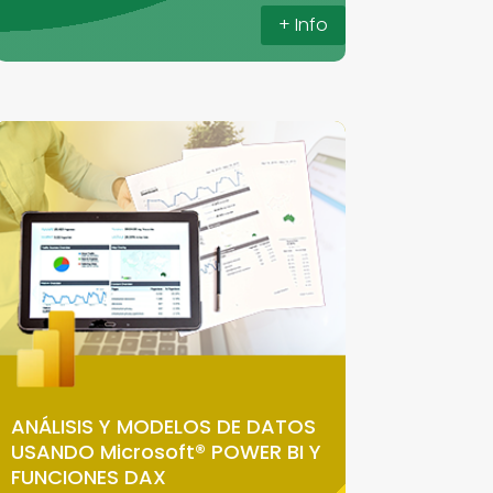
+ Info
ANÁLISIS Y MODELOS DE DATOS
USANDO Microsoft® POWER BI Y
FUNCIONES DAX