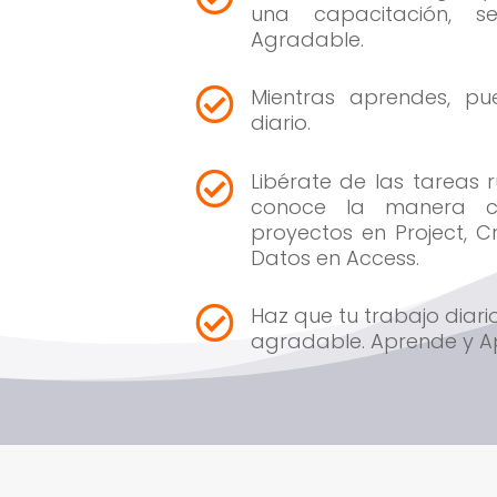
una capacitación, s
Agradable.
Mientras aprendes, pu

diario.
Libérate de las tareas ru

conoce la manera co
proyectos en Project, C
Datos en Access.
Haz que tu trabajo diario

agradable. Aprende y Ap